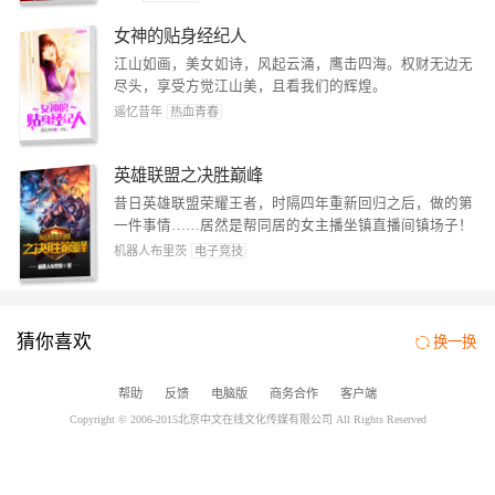
女神的贴身经纪人
江山如画，美女如诗，风起云涌，鹰击四海。权财无边无
尽头，享受方觉江山美，且看我们的辉煌。
遥忆昔年
热血青春
英雄联盟之决胜巅峰
昔日英雄联盟荣耀王者，时隔四年重新回归之后，做的第
一件事情……居然是帮同居的女主播坐镇直播间镇场子！
机器人布里茨
电子竞技
三界圣子
猜你喜欢
换一换
仙魔之谜，飞升之道，量子跃迁，跨时空的战争，万世的
恩怨纠缠。
午夜冥思
都市异能
帮助
反馈
电脑版
商务合作
客户端
Copyright © 2006-2015北京中文在线文化传媒有限公司 All Rights Reserved
八荒剑神
叶晨风身负神秘金色血液，融合噬神之脑，继承恒古不朽