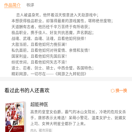
作品简介
书评
恋人被逼身死，他怀着滔天恨意进入天劫游戏中；
本想获得极品职业，却落得最差的游戏属性，堪称绝世废物；
天道酬有志者，他历经千辛万苦终于有所收获；
极品职业，携手佳人、好友共抗恶魔，声名鹊起；
战魂、武魂、血魂、法魂，且看他如何抉择！
大敌当前，且看他如何力挽狂澜！
私仇面前，且看他如何对待爱情、亲情和友情！
国家利益，且看他如何先国后家！
纷扰世间，且看他如何矢志不渝！
道士、忍者、剑士、骑士，中西合璧，各国特色；
精彩网游，一切尽在——《网游之九转轮回》
看过此书的人还喜欢
换一换
超能神医
高贵的皇室女伯爵，霸气的冰山女院长，冷艳的危险女杀
手，唐邪表示太难选！呆萌小警花、温柔女护士、妩媚女
上司、女神大明星全都扑了上来。
肉丸
都市异能