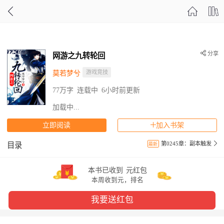
分享
网游之九转轮回
游戏竞技
莫若梦兮
77万字
连载中
6小时前更新
加载中...
立即阅读
加入书架
第0245章：副本触发
目录
最新
本书已收到
元红包
本周收到
元，排名
我要送红包